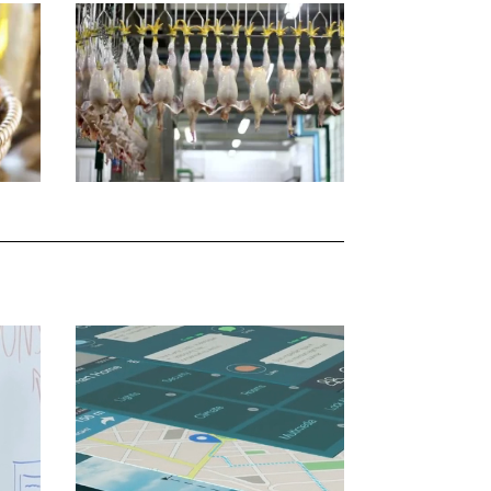
動
画
プ
レ
ー
ヤ
ー