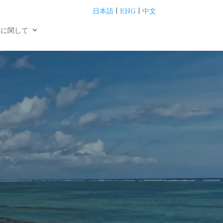
日本語
|
ENG
|
中文
用に関して