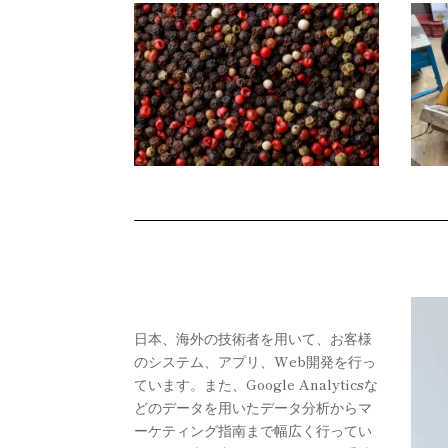
動
画
日本、海外の技術者を用いて、お客様
プ
のシステム、アプリ、Web開発を行っ
レ
ています。また、Google Analyticsな
ー
どのデータを用いたデータ分析からマ
ヤ
ーケティング指南まで幅広く行ってい
ー