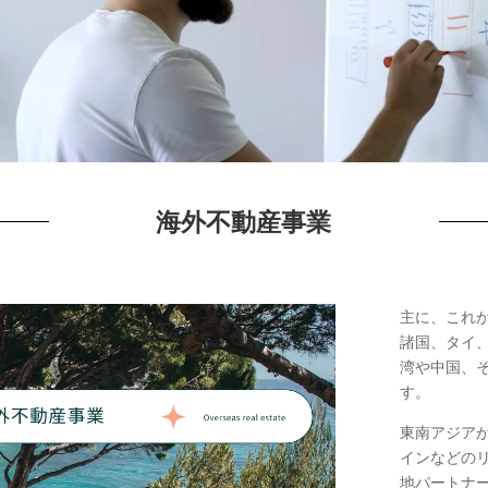
海外不動産事業
主に、これ
諸国、タイ
湾や中国、
す。
東南アジア
インなどの
地パートナ