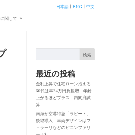
日本語
|
ENG
|
中文
用に関して
プ
検索
最近の投稿
金利上昇で住宅ローン抱える
30代は年24万円負担増 年齢
上がるほどプラス 内閣府試
算
南海が空港特急「ラピート」
後継導入 車両デザインはフ
ェラーリなどのピニンファリ
ーナ社