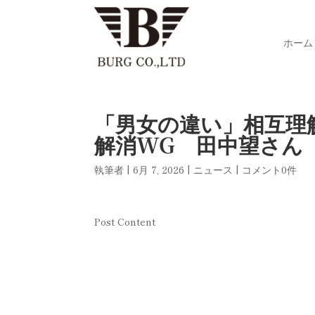
ホーム
「男女の違い」相互理
解消WG 田中望さん
執筆者
|
6月 7, 2026
|
ニュース
|
コメント0件
Post Content