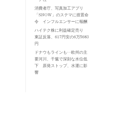
消費者庁、写真加工アプリ
「SNOW」のステマに措置命
令 インフルエンサーに報酬
ハイテク株に利益確定売り
東証反落、617円安の6万5683
円
ドナウもラインも…欧州の主
要河川、干魃で深刻な水位低
下 原発ストップ、水運に影
響