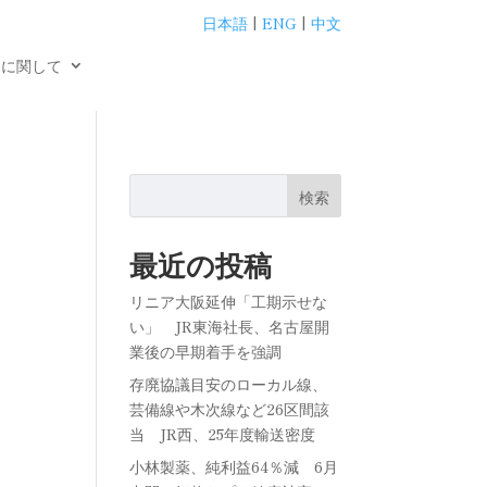
日本語
|
ENG
|
中文
用に関して
検索
最近の投稿
リニア大阪延伸「工期示せな
い」 JR東海社長、名古屋開
業後の早期着手を強調
存廃協議目安のローカル線、
芸備線や木次線など26区間該
当 JR西、25年度輸送密度
小林製薬、純利益64％減 6月