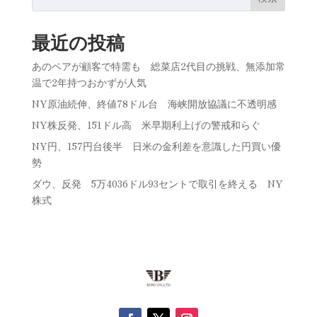
最近の投稿
あのペアが顧客で特需も 総菜店2代目の挑戦、無添加常
温で2年持つおかずが人気
NY原油続伸、終値78ドル台 海峡開放協議に不透明感
NY株反発、151ドル高 米早期利上げの警戒和らぐ
NY円、157円台後半 日米の金利差を意識した円買い優
勢
ダウ、反発 5万4036ドル93セントで取引を終える NY
株式