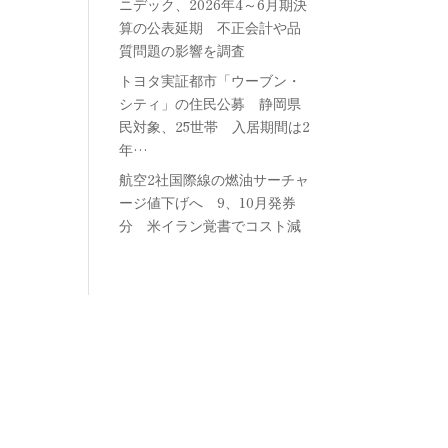
ニデック、2026年4～6月期決
算の公表延期 不正会計や品
質問題の影響を調査
トヨタ実証都市「ウーブン・
シティ」の住民公募 静岡県
民対象、25世帯 入居期間は2
年…
航空2社国際線の燃油サーチャ
ージ値下げへ 9、10月発券
分 米イラン覚書でコスト減