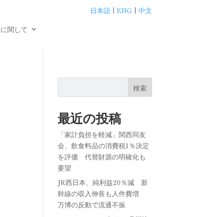
日本語
|
ENG
|
中文
用に関して
検索
最近の投稿
「家計負担を軽減」関西同友
会、飲食料品の消費税1％決定
を評価 代替財源の明確化も
要望
JR西日本、純利益20％減 新
幹線の収入伸長も人件費増
万博の反動で流通不振