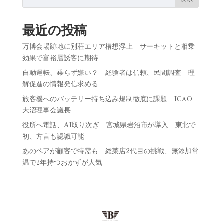
最近の投稿
万博会場跡地に別荘エリア構想浮上 サーキットと相乗
効果で富裕層誘客に期待
自動運転、乗らず嫌い？ 経験者は信頼、民間調査 理
解促進の情報発信求める
旅客機へのバッテリー持ち込み規制徹底に課題 ICAO
大沼理事会議長
役所へ電話、AI取り次ぎ 宮城県岩沼市が導入 東北で
初、方言も認識可能
あのペアが顧客で特需も 総菜店2代目の挑戦、無添加常
温で2年持つおかずが人気