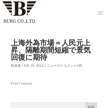
上海外為市場＝人民元上
昇、隔離期間短縮で景気
回復に期待
執筆者
|
6月 29, 2022
|
ニュース
|
コメント0件
Post Content
検索