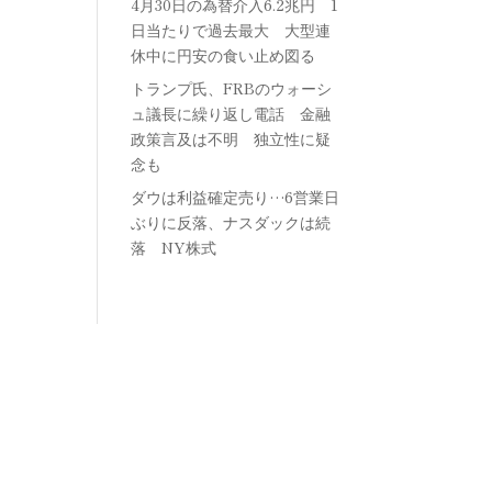
4月30日の為替介入6.2兆円 1
日当たりで過去最大 大型連
休中に円安の食い止め図る
トランプ氏、FRBのウォーシ
ュ議長に繰り返し電話 金融
政策言及は不明 独立性に疑
念も
ダウは利益確定売り…6営業日
ぶりに反落、ナスダックは続
落 NY株式