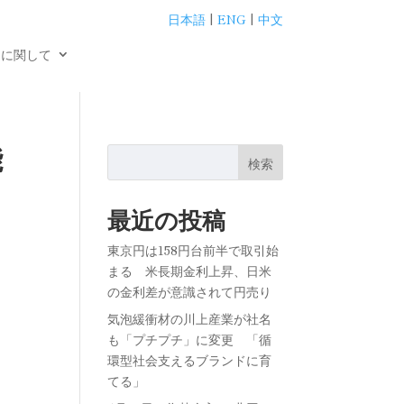
日本語
|
ENG
|
中文
用に関して
能
検索
最近の投稿
東京円は158円台前半で取引始
まる 米長期金利上昇、日米
の金利差が意識されて円売り
気泡緩衝材の川上産業が社名
も「プチプチ」に変更 「循
環型社会支えるブランドに育
てる」