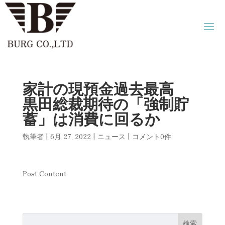
家計の現預金過去最高
黒田総裁期待の「強制貯
蓄」は消費に回るか
執筆者
|
6月 27, 2022
|
ニュース
|
コメント0件
Post Content
検索