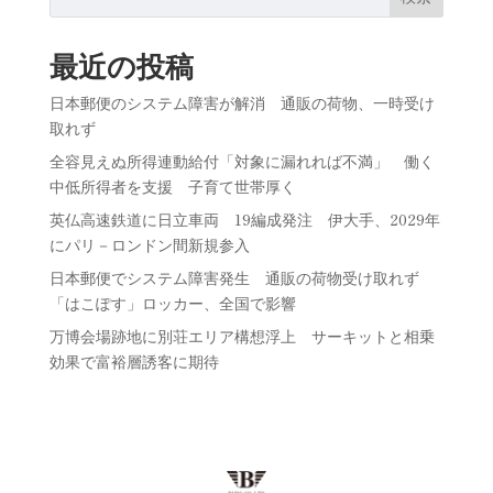
最近の投稿
日本郵便のシステム障害が解消 通販の荷物、一時受け
取れず
全容見えぬ所得連動給付「対象に漏れれば不満」 働く
中低所得者を支援 子育て世帯厚く
英仏高速鉄道に日立車両 19編成発注 伊大手、2029年
にパリ－ロンドン間新規参入
日本郵便でシステム障害発生 通販の荷物受け取れず
「はこぽす」ロッカー、全国で影響
万博会場跡地に別荘エリア構想浮上 サーキットと相乗
効果で富裕層誘客に期待