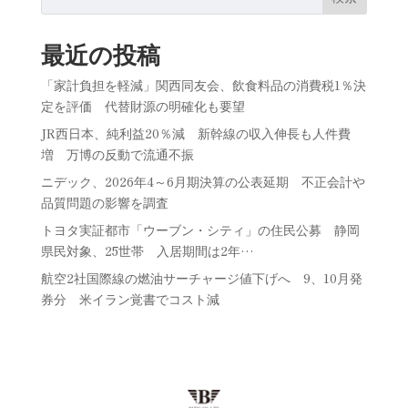
最近の投稿
「家計負担を軽減」関西同友会、飲食料品の消費税1％決
定を評価 代替財源の明確化も要望
JR西日本、純利益20％減 新幹線の収入伸長も人件費
増 万博の反動で流通不振
ニデック、2026年4～6月期決算の公表延期 不正会計や
品質問題の影響を調査
トヨタ実証都市「ウーブン・シティ」の住民公募 静岡
県民対象、25世帯 入居期間は2年…
航空2社国際線の燃油サーチャージ値下げへ 9、10月発
券分 米イラン覚書でコスト減