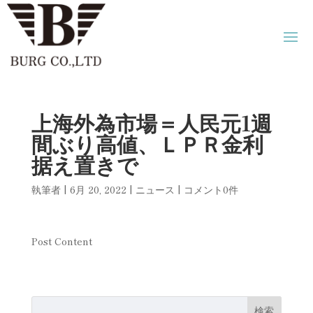
上海外為市場＝人民元1週
間ぶり高値、ＬＰＲ金利
据え置きで
執筆者
|
6月 20, 2022
|
ニュース
|
コメント0件
Post Content
検索