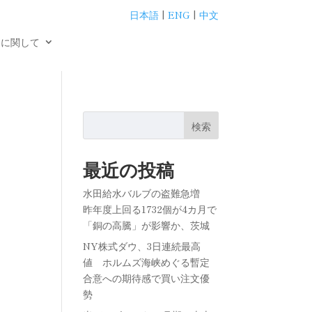
日本語
|
ENG
|
中文
用に関して
検索
最近の投稿
水田給水バルブの盗難急増
昨年度上回る1732個が4カ月で
「銅の高騰」が影響か、茨城
NY株式ダウ、3日連続最高
値 ホルムズ海峡めぐる暫定
合意への期待感で買い注文優
勢