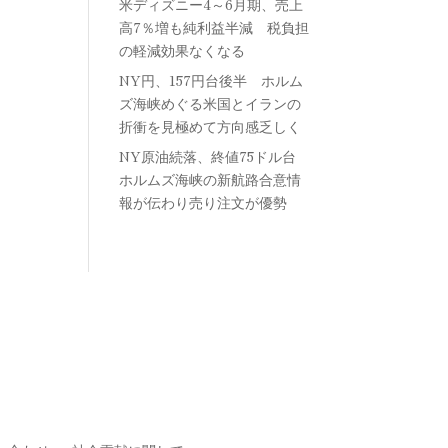
米ディズニー4～6月期、売上
高7％増も純利益半減 税負担
の軽減効果なくなる
NY円、157円台後半 ホルム
ズ海峡めぐる米国とイランの
折衝を見極めて方向感乏しく
NY原油続落、終値75ドル台
ホルムズ海峡の新航路合意情
報が伝わり売り注文が優勢