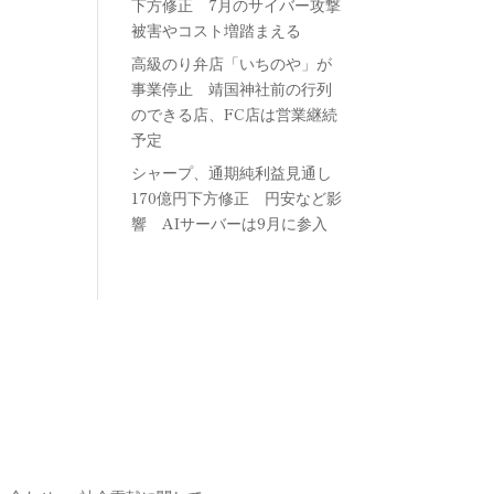
下方修正 7月のサイバー攻撃
被害やコスト増踏まえる
高級のり弁店「いちのや」が
事業停止 靖国神社前の行列
のできる店、FC店は営業継続
予定
シャープ、通期純利益見通し
170億円下方修正 円安など影
響 AIサーバーは9月に参入