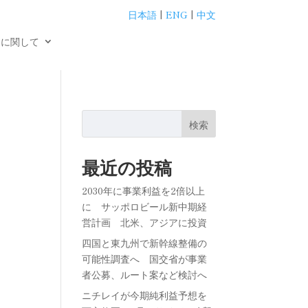
日本語
|
ENG
|
中文
用に関して
ず
検索
最近の投稿
2030年に事業利益を2倍以上
に サッポロビール新中期経
営計画 北米、アジアに投資
四国と東九州で新幹線整備の
可能性調査へ 国交省が事業
者公募、ルート案など検討へ
ニチレイが今期純利益予想を