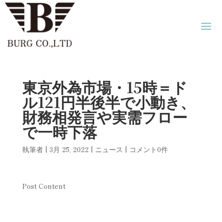
東京外為市場・15時＝ド
ル121円半後半で小動き、
財務相発言や実需フロー
で一時下落
執筆者
|
3月 25, 2022
|
ニュース
|
コメント0件
Post Content