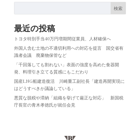
検索
最近の投稿
トヨタ特別手当40万円増期間従業員、人材確保へ
外国人含む土地の不適切利用への対応を提言 国交省有
識者会議 廃棄物保管など
「千回落しても割れない」表面の強度を高めた食器開
発、料理引き立てる質感にもこだわり
国産LNG船建造復活 川崎重工副社長「建造再開実現に
はどうすべきか議論している」
悪質な脱税や滞納「組織を挙げて厳正な対応」 新国税
庁長官の青木孝徳氏が就任会見