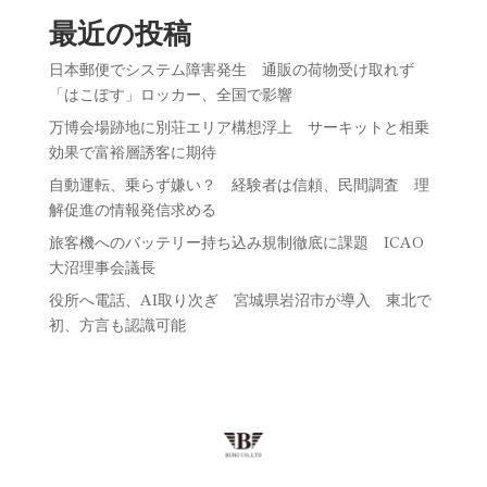
最近の投稿
日本郵便でシステム障害発生 通販の荷物受け取れず
「はこぽす」ロッカー、全国で影響
万博会場跡地に別荘エリア構想浮上 サーキットと相乗
効果で富裕層誘客に期待
自動運転、乗らず嫌い？ 経験者は信頼、民間調査 理
解促進の情報発信求める
旅客機へのバッテリー持ち込み規制徹底に課題 ICAO
大沼理事会議長
役所へ電話、AI取り次ぎ 宮城県岩沼市が導入 東北で
初、方言も認識可能