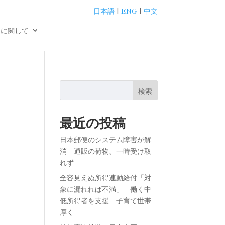
日本語
|
ENG
|
中文
用に関して
値
検索
最近の投稿
日本郵便のシステム障害が解
消 通販の荷物、一時受け取
れず
全容見えぬ所得連動給付「対
象に漏れれば不満」 働く中
低所得者を支援 子育て世帯
厚く