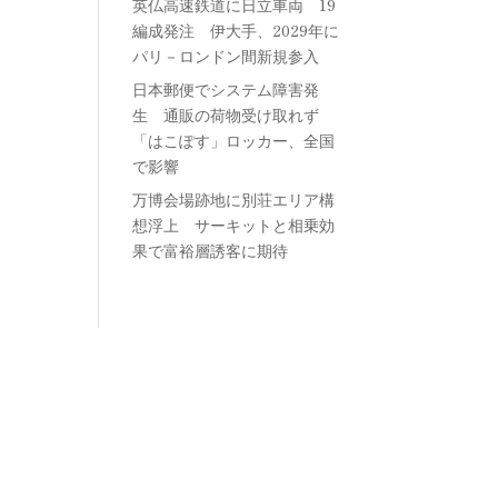
英仏高速鉄道に日立車両 19
編成発注 伊大手、2029年に
パリ－ロンドン間新規参入
日本郵便でシステム障害発
生 通販の荷物受け取れず
「はこぽす」ロッカー、全国
で影響
万博会場跡地に別荘エリア構
想浮上 サーキットと相乗効
果で富裕層誘客に期待