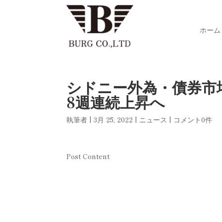
ホーム
シドニー外為・債券市
8週連続上昇へ
執筆者
|
3月 25, 2022
|
ニュース
|
コメント0件
Post Content