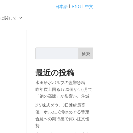
日本語
|
ENG
|
中文
用に関して
検索
最近の投稿
水田給水バルブの盗難急増
昨年度上回る1732個が4カ月で
「銅の高騰」が影響か、茨城
NY株式ダウ、3日連続最高
値 ホルムズ海峡めぐる暫定
合意への期待感で買い注文優
勢