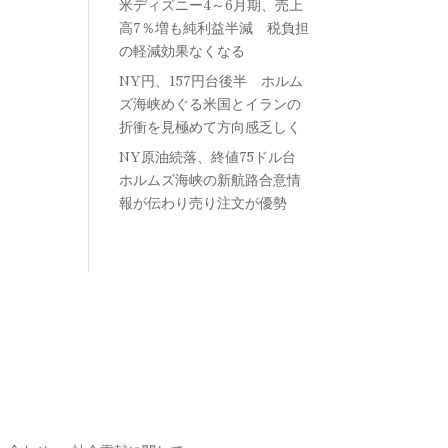
米ディズニー4～6月期、売上
高7％増も純利益半減 税負担
の軽減効果なくなる
NY円、157円台後半 ホルム
ズ海峡めぐる米国とイランの
折衝を見極めて方向感乏しく
NY原油続落、終値75ドル台
ホルムズ海峡の新航路合意情
報が伝わり売り注文が優勢