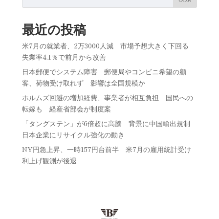
最近の投稿
米7月の就業者、2万3000人減 市場予想大きく下回る
失業率4.1％で前月から改善
日本郵便でシステム障害 郵便局やコンビニ希望の顧
客、荷物受け取れず 影響は全国規模か
ホルムズ回避の増加経費、事業者が相互負担 国民への
転嫁も 経産省部会が制度案
「タングステン」が6倍超に高騰 背景に中国輸出規制
日本企業にリサイクル強化の動き
NY円急上昇、一時157円台前半 米7月の雇用統計受け
利上げ観測が後退