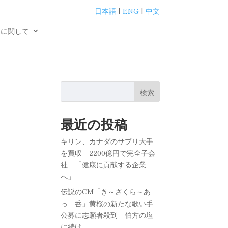
日本語
|
ENG
|
中文
用に関して
検索
最近の投稿
キリン、カナダのサプリ大手
を買収 2200億円で完全子会
社 「健康に貢献する企業
へ」
伝説のCM「き～ざくら～あ
っ 呑」黄桜の新たな歌い手
公募に志願者殺到 伯方の塩
に続け