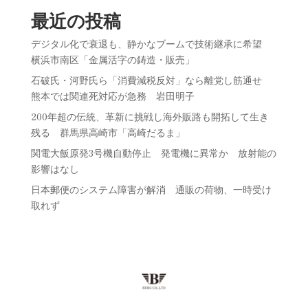
最近の投稿
デジタル化で衰退も、静かなブームで技術継承に希望
横浜市南区「金属活字の鋳造・販売」
石破氏・河野氏ら「消費減税反対」なら離党し筋通せ
熊本では関連死対応が急務 岩田明子
200年超の伝統、革新に挑戦し海外販路も開拓して生き
残る 群馬県高崎市「高崎だるま」
関電大飯原発3号機自動停止 発電機に異常か 放射能の
影響はなし
日本郵便のシステム障害が解消 通販の荷物、一時受け
取れず