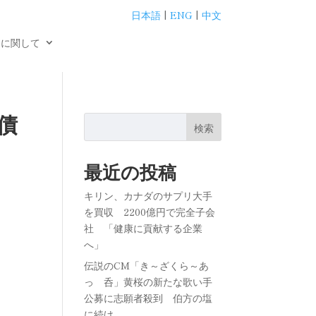
日本語
|
ENG
|
中文
用に関して
債
検索
最近の投稿
キリン、カナダのサプリ大手
を買収 2200億円で完全子会
社 「健康に貢献する企業
へ」
伝説のCM「き～ざくら～あ
っ 呑」黄桜の新たな歌い手
公募に志願者殺到 伯方の塩
に続け