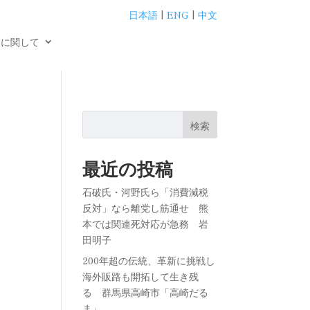
日本語
|
ENG
|
中文
用に関して
検索
最近の投稿
石破氏・河野氏ら「消費減税
反対」なら離党し筋通せ 熊
本では関連死対応が急務 岩
田明子
200年超の伝統、革新に挑戦し
海外販路も開拓して生き残
る 群馬県高崎市「高崎だる
ま」