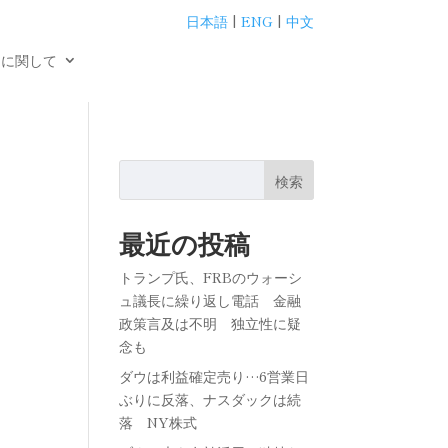
日本語
|
ENG
|
中文
用に関して
検索
最近の投稿
トランプ氏、FRBのウォーシ
ュ議長に繰り返し電話 金融
政策言及は不明 独立性に疑
念も
ダウは利益確定売り…6営業日
ぶりに反落、ナスダックは続
落 NY株式