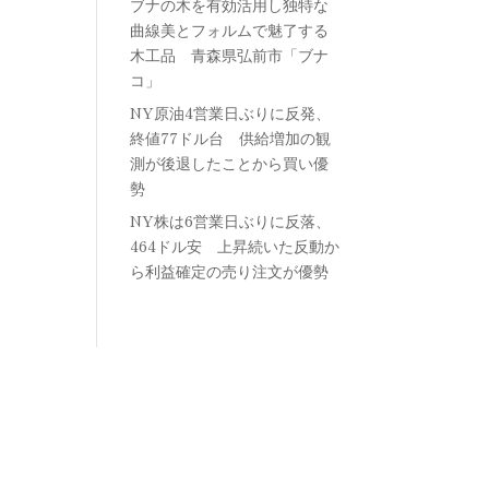
ブナの木を有効活用し独特な
曲線美とフォルムで魅了する
木工品 青森県弘前市「ブナ
コ」
NY原油4営業日ぶりに反発、
終値77ドル台 供給増加の観
測が後退したことから買い優
勢
NY株は6営業日ぶりに反落、
464ドル安 上昇続いた反動か
ら利益確定の売り注文が優勢