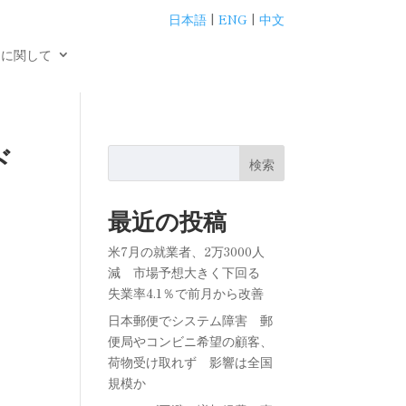
日本語
|
ENG
|
中文
用に関して
ド
検索
最近の投稿
米7月の就業者、2万3000人
減 市場予想大きく下回る
失業率4.1％で前月から改善
日本郵便でシステム障害 郵
便局やコンビニ希望の顧客、
荷物受け取れず 影響は全国
規模か