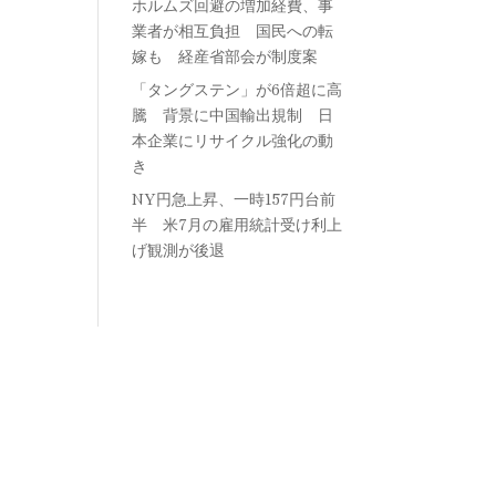
ホルムズ回避の増加経費、事
業者が相互負担 国民への転
嫁も 経産省部会が制度案
「タングステン」が6倍超に高
騰 背景に中国輸出規制 日
本企業にリサイクル強化の動
き
NY円急上昇、一時157円台前
半 米7月の雇用統計受け利上
げ観測が後退