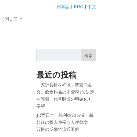
日本語
|
ENG
|
中文
用に関して
検索
最近の投稿
「家計負担を軽減」関西同友
会、飲食料品の消費税1％決定
を評価 代替財源の明確化も
要望
JR西日本、純利益20％減 新
幹線の収入伸長も人件費増
万博の反動で流通不振