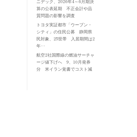
ニデック、2026年4～6月期決
算の公表延期 不正会計や品
質問題の影響を調査
トヨタ実証都市「ウーブン・
シティ」の住民公募 静岡県
民対象、25世帯 入居期間は2
年…
航空2社国際線の燃油サーチャ
ージ値下げへ 9、10月発券
分 米イラン覚書でコスト減