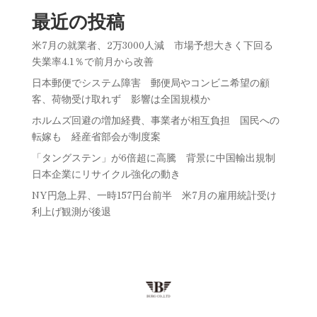
最近の投稿
米7月の就業者、2万3000人減 市場予想大きく下回る
失業率4.1％で前月から改善
日本郵便でシステム障害 郵便局やコンビニ希望の顧
客、荷物受け取れず 影響は全国規模か
ホルムズ回避の増加経費、事業者が相互負担 国民への
転嫁も 経産省部会が制度案
「タングステン」が6倍超に高騰 背景に中国輸出規制
日本企業にリサイクル強化の動き
NY円急上昇、一時157円台前半 米7月の雇用統計受け
利上げ観測が後退