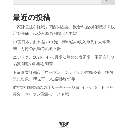
最近の投稿
「家計負担を軽減」関西同友会、飲食料品の消費税1％決
定を評価 代替財源の明確化も要望
JR西日本、純利益20％減 新幹線の収入伸長も人件費
増 万博の反動で流通不振
ニデック、2026年4～6月期決算の公表延期 不正会計や
品質問題の影響を調査
トヨタ実証都市「ウーブン・シティ」の住民公募 静岡
県民対象、25世帯 入居期間は2年…
航空2社国際線の燃油サーチャージ値下げへ 9、10月発
券分 米イラン覚書でコスト減