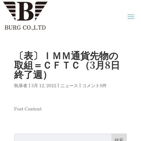
〔表〕ＩＭＭ通貨先物の
取組＝ＣＦＴＣ（3月8日
終了週）
執筆者
|
3月 12, 2022
|
ニュース
|
コメント0件
Post Content
検索