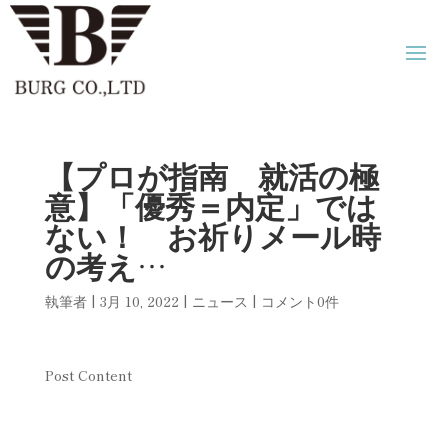
【プロが指南 就活の極
意】「優秀＝内定」では
ない！ お祈りメール時
の考え…
執筆者
|
3月 10, 2022
|
ニュース
|
コメント0件
Post Content