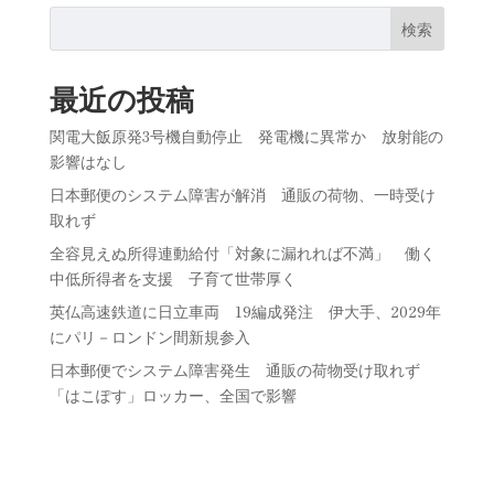
検索
最近の投稿
関電大飯原発3号機自動停止 発電機に異常か 放射能の
影響はなし
日本郵便のシステム障害が解消 通販の荷物、一時受け
取れず
全容見えぬ所得連動給付「対象に漏れれば不満」 働く
中低所得者を支援 子育て世帯厚く
英仏高速鉄道に日立車両 19編成発注 伊大手、2029年
にパリ－ロンドン間新規参入
日本郵便でシステム障害発生 通販の荷物受け取れず
「はこぽす」ロッカー、全国で影響