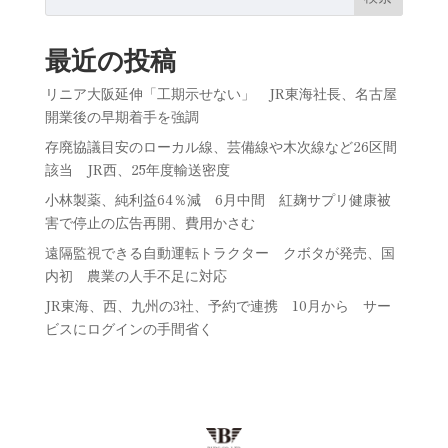
最近の投稿
リニア大阪延伸「工期示せない」 JR東海社長、名古屋
開業後の早期着手を強調
存廃協議目安のローカル線、芸備線や木次線など26区間
該当 JR西、25年度輸送密度
小林製薬、純利益64％減 6月中間 紅麹サプリ健康被
害で停止の広告再開、費用かさむ
遠隔監視できる自動運転トラクター クボタが発売、国
内初 農業の人手不足に対応
JR東海、西、九州の3社、予約で連携 10月から サー
ビスにログインの手間省く