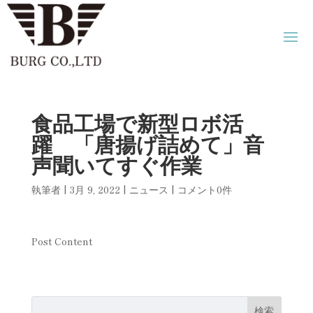
食品工場で新型ロボ活
躍 「唐揚げ詰めて」音
声聞いてすぐ作業
執筆者
|
3月 9, 2022
|
ニュース
|
コメント0件
Post Content
検索