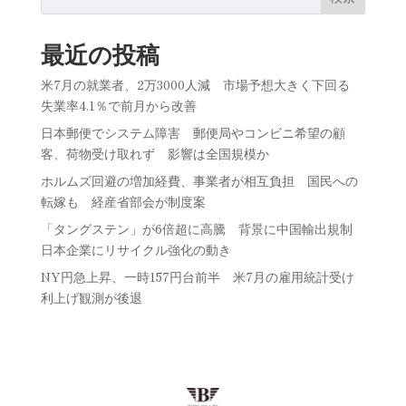
最近の投稿
米7月の就業者、2万3000人減 市場予想大きく下回る
失業率4.1％で前月から改善
日本郵便でシステム障害 郵便局やコンビニ希望の顧
客、荷物受け取れず 影響は全国規模か
ホルムズ回避の増加経費、事業者が相互負担 国民への
転嫁も 経産省部会が制度案
「タングステン」が6倍超に高騰 背景に中国輸出規制
日本企業にリサイクル強化の動き
NY円急上昇、一時157円台前半 米7月の雇用統計受け
利上げ観測が後退