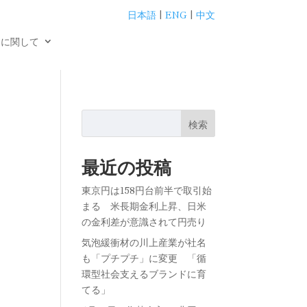
日本語
|
ENG
|
中文
用に関して
検索
最近の投稿
東京円は158円台前半で取引始
まる 米長期金利上昇、日米
の金利差が意識されて円売り
気泡緩衝材の川上産業が社名
も「プチプチ」に変更 「循
環型社会支えるブランドに育
てる」