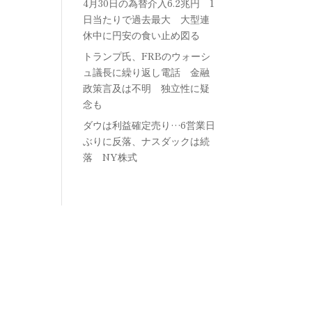
4月30日の為替介入6.2兆円 1
日当たりで過去最大 大型連
休中に円安の食い止め図る
トランプ氏、FRBのウォーシ
ュ議長に繰り返し電話 金融
政策言及は不明 独立性に疑
念も
ダウは利益確定売り…6営業日
ぶりに反落、ナスダックは続
落 NY株式