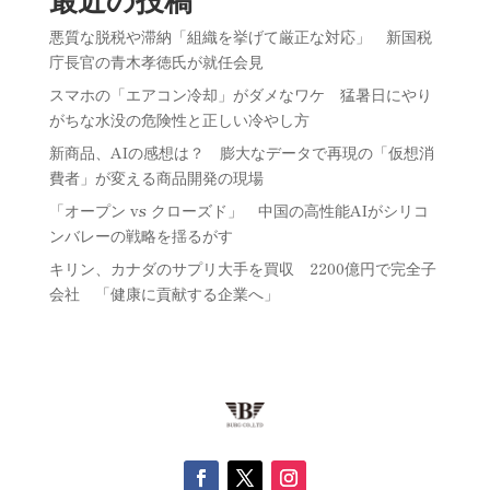
悪質な脱税や滞納「組織を挙げて厳正な対応」 新国税
庁長官の青木孝徳氏が就任会見
スマホの「エアコン冷却」がダメなワケ 猛暑日にやり
がちな水没の危険性と正しい冷やし方
新商品、AIの感想は？ 膨大なデータで再現の「仮想消
費者」が変える商品開発の現場
「オープン vs クローズド」 中国の高性能AIがシリコ
ンバレーの戦略を揺るがす
キリン、カナダのサプリ大手を買収 2200億円で完全子
会社 「健康に貢献する企業へ」