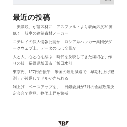
最近の投稿
「美濃焼」が舗装材に アスファルトより表面温度20度
低く 岐阜の建築資材メーカー
ニチレイの個人情報公開か ロシア系ハッカー集団がダ
ークウェブ上、データのほぼ全量か
人と人、心と心を結ぶ 時代を反映してきた繊細な手作
りの技 長野県飯田市「飯田水引」
東京円、157円台後半 米国の雇用減速で「早期利上げ観
測」が後退してドルが売られる
利上げ「ペースアップを」 日銀委員が7月の金融政策決
定会合で意見、物価上昇を警戒