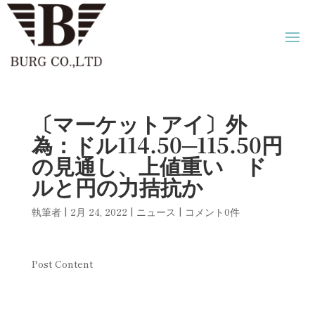
〔マーケットアイ〕外
為：ドル114.50─115.50円
の見通し、上値重い ド
ルと円の力拮抗か
執筆者
|
2月 24, 2022
|
ニュース
|
コメント0件
Post Content