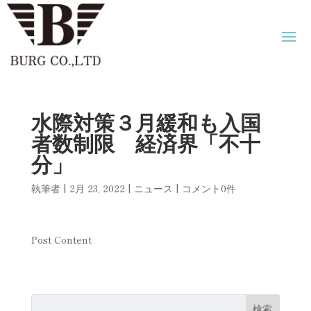
水際対策３月緩和も入国
者数制限 経済界「不十
分」
執筆者
|
2月 23, 2022
|
ニュース
|
コメント0件
Post Content
検索