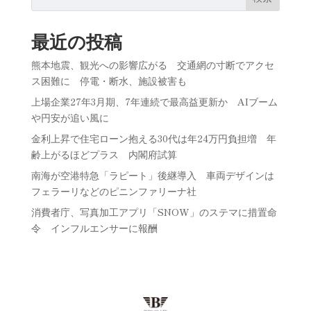
最近の投稿
熊本地震、観光への影響広がる 交通網の寸断でアクセ
ス困難に 停電・断水、施設被害も
上場企業27年3月期、7年連続で最高益更新か AIブーム
や円安が追い風に
金利上昇で住宅ローン抱える30代は年24万円負担増 年
齢上がるほどプラス 内閣府試算
南海が空港特急「ラピート」後継導入 車両デザインは
フェラーリなどのピニンファリーナ社
消費者庁、写真加工アプリ「SNOW」のステマに措置命
令 インフルエンサーに報酬