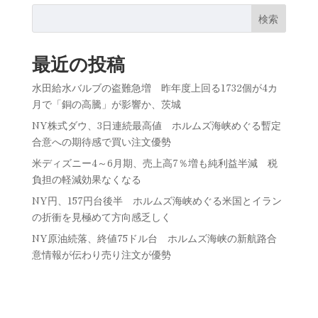
検索
最近の投稿
水田給水バルブの盗難急増 昨年度上回る1732個が4カ
月で「銅の高騰」が影響か、茨城
NY株式ダウ、3日連続最高値 ホルムズ海峡めぐる暫定
合意への期待感で買い注文優勢
米ディズニー4～6月期、売上高7％増も純利益半減 税
負担の軽減効果なくなる
NY円、157円台後半 ホルムズ海峡めぐる米国とイラン
の折衝を見極めて方向感乏しく
NY原油続落、終値75ドル台 ホルムズ海峡の新航路合
意情報が伝わり売り注文が優勢