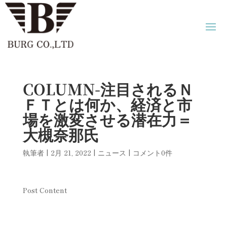
COLUMN-注目されるＮ
ＦＴとは何か、経済と市
場を激変させる潜在力＝
大槻奈那氏
執筆者
|
2月 21, 2022
|
ニュース
|
コメント0件
Post Content