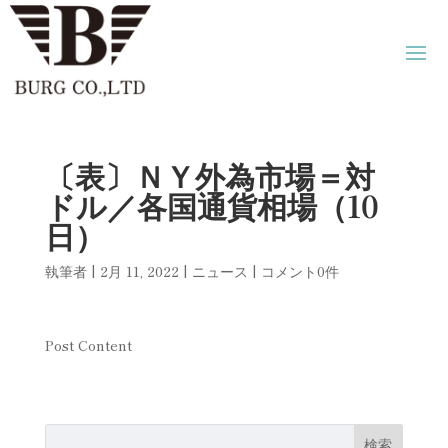
〔表〕ＮＹ外為市場＝対
ドル／各国通貨相場（10
日）
執筆者
|
2月 11, 2022
|
ニュース
|
コメント0件
Post Content
検索