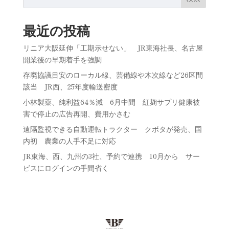
最近の投稿
リニア大阪延伸「工期示せない」 JR東海社長、名古屋
開業後の早期着手を強調
存廃協議目安のローカル線、芸備線や木次線など26区間
該当 JR西、25年度輸送密度
小林製薬、純利益64％減 6月中間 紅麹サプリ健康被
害で停止の広告再開、費用かさむ
遠隔監視できる自動運転トラクター クボタが発売、国
内初 農業の人手不足に対応
JR東海、西、九州の3社、予約で連携 10月から サー
ビスにログインの手間省く