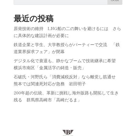
最近の投稿
原発技術の維持 LNG船の二の舞いを避けるには さら
に具体的な建設計画が必要に
鉄道企業と学生、大学教授らがパーティーで交流 「鉄
道業界探求フェア」が閉幕
デジタル化で衰退も、静かなブームで技術継承に希望
横浜市南区「金属活字の鋳造・販売」
石破氏・河野氏ら「消費減税反対」なら離党し筋通せ
熊本では関連死対応が急務 岩田明子
200年超の伝統、革新に挑戦し海外販路も開拓して生き
残る 群馬県高崎市「高崎だるま」