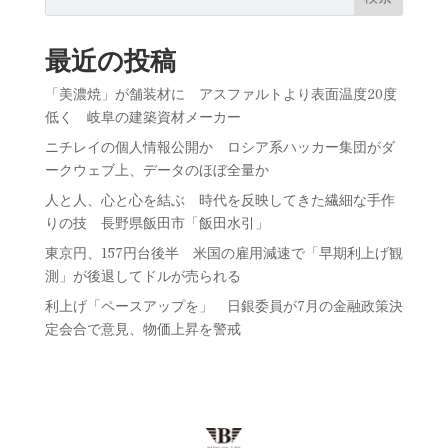
最近の投稿
「美濃焼」が舗装材に アスファルトより表面温度20度
低く 岐阜の建築資材メーカー
ニチレイの個人情報公開か ロシア系ハッカー集団がダ
ークウェブ上、データのほぼ全量か
人と人、心と心を結ぶ 時代を反映してきた繊細な手作
りの技 長野県飯田市「飯田水引」
東京円、157円台後半 米国の雇用減速で「早期利上げ観
測」が後退してドルが売られる
利上げ「ペースアップを」 日銀委員が7月の金融政策決
定会合で意見、物価上昇を警戒