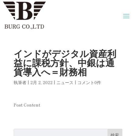
インドがデジタル資産利
益に課税方針、中銀は通
貨導入へ＝財務相
執筆者
|
2月 2, 2022
|
ニュース
|
コメント0件
Post Content
検索