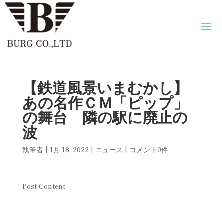
【鉄道風景いまむかし】
あの名作ＣＭ「ピップ」
の舞台 隣の駅に廃止の
波
執筆者
|
1月 18, 2022
|
ニュース
|
コメント0件
Post Content