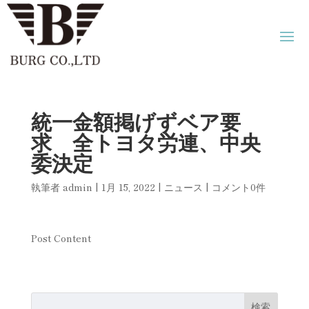
統一金額掲げずベア要
求 全トヨタ労連、中央
委決定
執筆者
admin
|
1月 15, 2022
|
ニュース
|
コメント0件
Post Content
検索